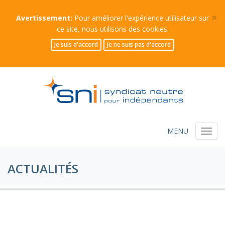
×
Avertissement:
Pour améliorer l'expérience utilisateur sur
ce site, nous utilisons des
cookies
.
Je suis d'accord
Je ne suis pas d'accord
sninet.be
MENU
ACTUALITÉS