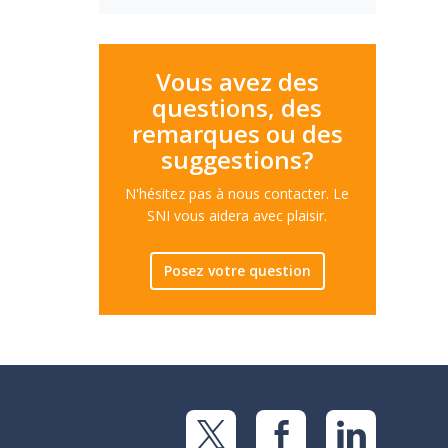
Vous avez des
questions, des
remarques ou des
suggestions?
N'hésitez pas à nous contacter. Le
SNI vous aidera avec plaisir.
Posez votre question